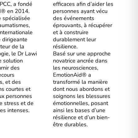
 PCC, a fondé
efficaces afin d’aider les
d® en 2014.
personnes ayant vécu
 spécialisée
des événements
raumatismes,
éprouvants, à récupérer
internationale
et à construire
 dirigeante
durablement leur
teur de la
résilience.
gie, le Dr Lawi
Basé sur une approche
e solution
novatrice ancrée dans
urnir des
les neurosciences,
ecours
EmotionAid® a
s, et des
transformé la manière
ns courtes et
dont nous abordons et
aux personnes
soignons les blessures
e stress et de
émotionnelles, posant
es intenses.
ainsi les bases d’une
résilience et d’un bien-
être durables.