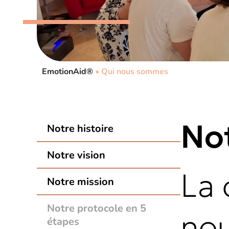
EmotionAid®
•
Qui nous sommes
Not
Notre histoire
Notre vision
La 
Notre mission
Notre protocole en 5
nou
étapes