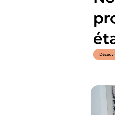
pr
ét
Découvr