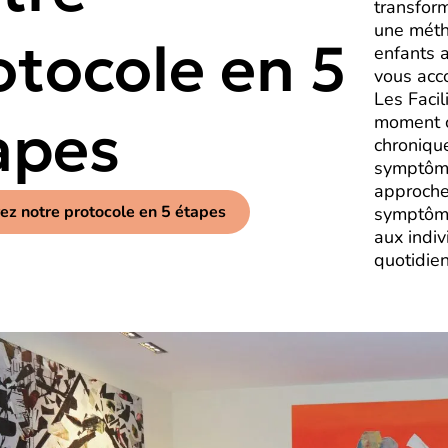
transfor
une méth
otocole en 5
enfants a
vous acc
Les Facil
moment c
apes
chroniqu
symptôme
approche
ez notre protocole en 5 étapes
symptôme
aux indi
quotidie