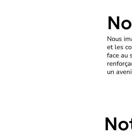
No
Nous ima
et les c
face au 
renforçan
un aveni
No