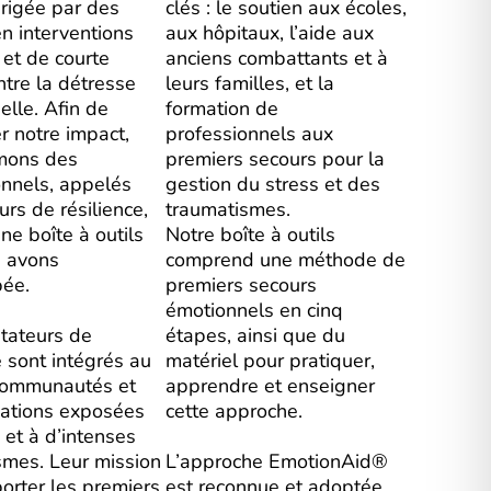
dirigée par des
clés : le soutien aux écoles,
n interventions
aux hôpitaux, l’aide aux
 et de courte
anciens combattants et à
tre la détresse
leurs familles, et la
lle. Afin de
formation de
r notre impact,
professionnels aux
mons des
premiers secours pour la
onnels, appelés
gestion du stress et des
eurs de résilience,
traumatismes.
ne boîte à outils
Notre boîte à outils
 avons
comprend une méthode de
ée.
premiers secours
émotionnels en cinq
itateurs de
étapes, ainsi que du
e sont intégrés au
matériel pour pratiquer,
communautés et
apprendre et enseigner
sations exposées
cette approche.
 et à d’intenses
smes. Leur mission
L’approche EmotionAid®
orter les premiers
est reconnue et adoptée