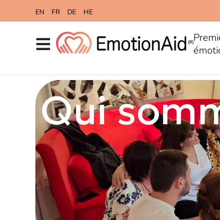
content
EN
FR
DE
HE
Premi
émoti
Qui somm