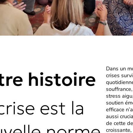
Dans un m
re histoire
crises surv
quotidienn
souffrance,
stress aigu
crise est la
soutien ém
efficace n’
aussi cruci
de cette 
velle norme
croissante,