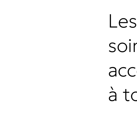
Les
soi
acc
à t