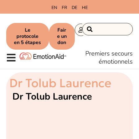
EN
FR
DE
HE
Le
Fair
protocole
e un
en 5 étapes
don
Premiers secours
émotionnels
Dr Tolub Laurence
Dr Tolub Laurence