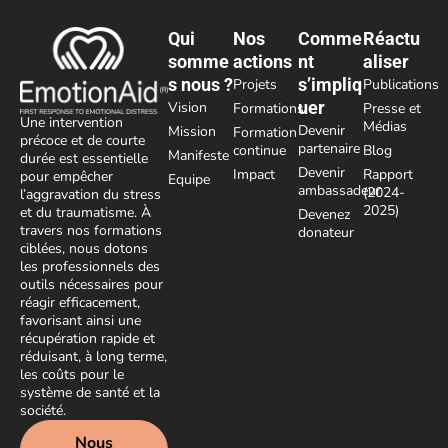
Qui
Nos
Comme
Réactu
somme
actions
nt
aliser
s nous ?
s’impliq
Projets
Publications
uer
Vision
Formations
Presse et
Une intervention
Médias
Devenir
Mission
Formation
précoce et de courte
partenaire
continue
Blog
Manifeste
durée est essentielle
Devenir
Impact
Rapport
pour empêcher
Equipe
ambassadeur
(2024-
l’aggravation du stress
2025)
et du traumatisme. À
Devenez
travers nos formations
donateur
ciblées, nous dotons
les professionnels des
outils nécessaires pour
réagir efficacement,
favorisant ainsi une
récupération rapide et
réduisant, à long terme,
les coûts pour le
système de santé et la
société.
Nous