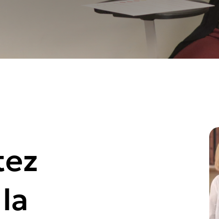
tez
 la