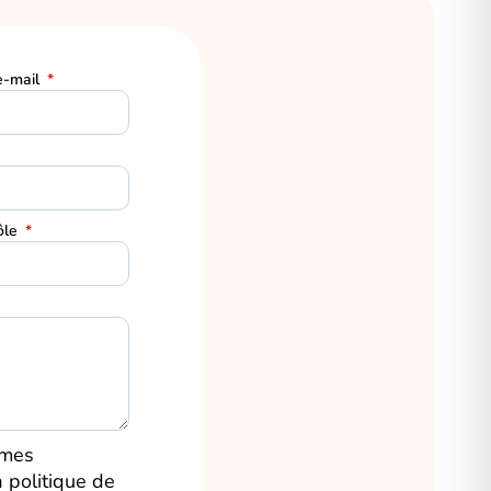
e-mail
ôle
 mes
a
politique de