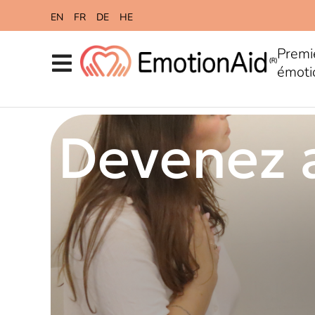
content
EN
FR
DE
HE
Premi
émoti
Devenez 