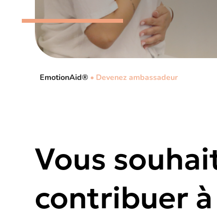
EmotionAid®
•
Devenez ambassadeur
Vous souhai
contribuer à