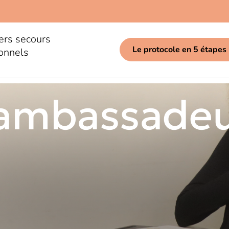
ers secours
Le protocole en 5 étapes
onnels
ambassade