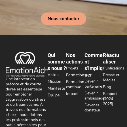
Nous contacter
Qui
Nos
Comme
Réactu
somme
actions
nt
aliser
s nous ?
s’impliq
Projets
Publications
uer
Vision
Formations
Presse et
Une intervention
Médias
Devenir
Mission
Formation
précoce et de courte
partenaire
continue
Blog
Manifeste
durée est essentielle
Devenir
Impact
Rapport
pour empêcher
Equipe
ambassadeur
(2024-
l’aggravation du stress
2025)
et du traumatisme. À
Devenez
travers nos formations
donateur
ciblées, nous dotons
les professionnels des
outils nécessaires pour