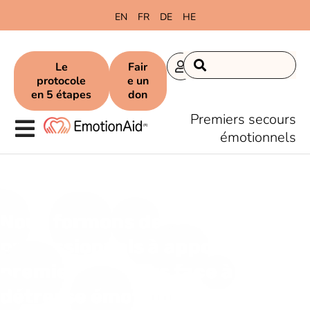
content
EN
FR
DE
HE
Le
Fair
protocole
e un
en 5 étapes
don
Premiers secours
émotionnels
Nous formons des
professionnels à apporter les
premiers secours face à la
détresse émotionnelle