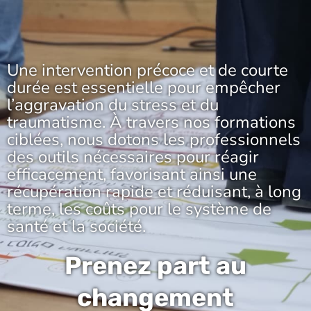
Une intervention précoce et de courte
durée est essentielle pour empêcher
l’aggravation du stress et du
traumatisme. À travers nos formations
ciblées, nous dotons les professionnels
des outils nécessaires pour réagir
efficacement, favorisant ainsi une
récupération rapide et réduisant, à long
terme, les coûts pour le système de
santé et la société.
Prenez part au
changement