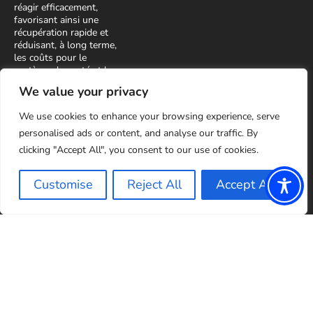
réagir efficacement,
favorisant ainsi une
récupération rapide et
réduisant, à long terme,
les coûts pour le
système de santé et la
société.
We value your privacy
Nous
We use cookies to enhance your browsing experience, serve
contacter
personalised ads or content, and analyse our traffic. By
clicking "Accept All", you consent to our use of cookies.
info@emotionaid.com
S’abonner à notre
newsletter
Customise
Reject All
Accept All
© EmotionAid® 2025. All rights reserved |
Déclaration d’accessibilité
|
Politique de
confidentialité