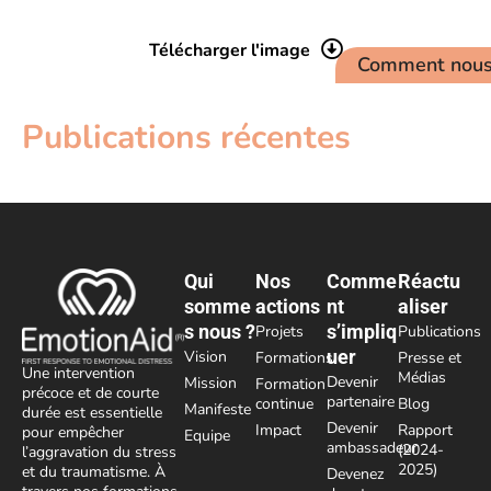
Télécharger l'image
Comment nous 
Publications récentes
Qui
Nos
Comme
Réactu
somme
actions
nt
aliser
s nous ?
s’impliq
Projets
Publications
uer
Vision
Formations
Presse et
Une intervention
Médias
Devenir
Mission
Formation
précoce et de courte
partenaire
continue
Blog
Manifeste
durée est essentielle
Devenir
Impact
Rapport
pour empêcher
Equipe
ambassadeur
(2024-
l’aggravation du stress
2025)
et du traumatisme. À
Devenez