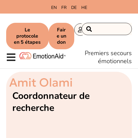
EN
FR
DE
HE
Le
Fair
protocole
e un
en 5 étapes
don
Premiers secours
émotionnels
Amit Olami
Coordonnateur de
recherche