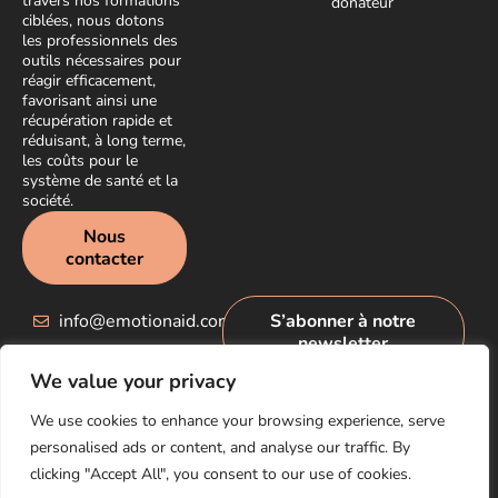
travers nos formations
donateur
ciblées, nous dotons
les professionnels des
outils nécessaires pour
réagir efficacement,
favorisant ainsi une
récupération rapide et
réduisant, à long terme,
les coûts pour le
système de santé et la
société.
Nous
contacter
info@emotionaid.com
S’abonner à notre
newsletter
We value your privacy
We use cookies to enhance your browsing experience, serve
personalised ads or content, and analyse our traffic. By
clicking "Accept All", you consent to our use of cookies.
© EmotionAid® 2025. All rights reserved |