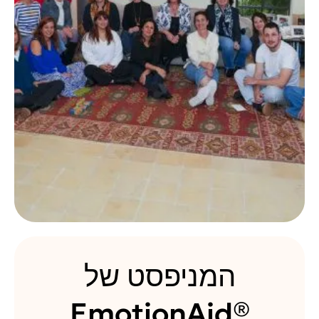
המניפסט של
®EmotionAid