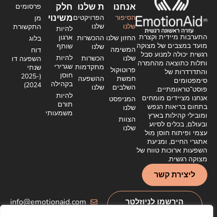
אנחנו
ת שלנו
חלק
פרסומים
משינוי
הסיפור
הפרויקטים
מן
שלנו
שלנו
התקשורת
להיות
התערבות מיידית וקצרת
ארגון
החזון שלנו
ההכשרות
בלוג
מועד במצבים של מצוקה
שותף
שלנו
המשימה
דוח
רגשית יכולה למנוע סבל
להיות
שלנו
הכשרות
השפעה דו
ותלות כתוצאה מהחמרה
שגרירי
מתקדמות
שנתי
פרוטוקול
והתדרדרות של
חוסן
(2025-
חמשת
ההשפעה
סימפטומים
בקהילה
2024)
השלבים
שלנו
פוסט־טראומתיים.
להיות
אנחנו מציידים מומחים
המניפסט
תורם
בתחום בריאות הנפש
שלנו
משמעותי
ומובילי קהילות בארץ
הצוות
ובעולם, בכלים לסיוע
שלנו
עצמי ופיתוח חוסן מול
אתגרי החיים, ומניעת
השפעות ארוכות טווח של
מצוקה רגשית.
ליצירת קשר
הירשמו לניוזלטר
info@emotionaid.com
שלנו