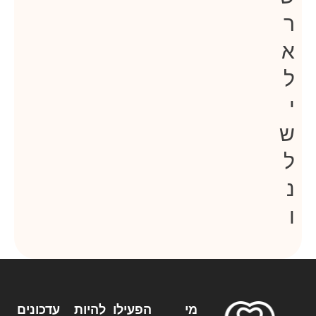
ר
א
ל
י
ש
ל
נ
ו
מי
הפעילו
להיות
עדכונים