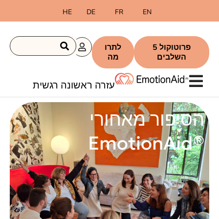
לתוכן
HE
DE
FR
EN
פרוטוקול 5
לתרו
השלבים
מה
עזרה ראשונה רגשית
הסיפור מאחורי
®EmotionAid