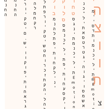
י
ו
ק
ל
מ
מ
ל
נ
ה
ה
ר
נ
נ
ח
ו
ו
ת
כ
ל
ו
ח
ח
מ
פ
ט
ל
ב
"
מ
י
ה
ה
י
ר
ל
ח
ק
ס
ס
מ
י
צ
ו
י
ק
ט
ג
נ
ס
ס
י
ת
ר
י
נ
ה
מ
ד
ק
א
ם
י
ל
נ
ת
ט
ס
,
ת
ת
ו
כ
ו
י
ט
ש
מ
פ
״
מ
ש
ר
י
נ
י
ל
נ
ט
ט
ו
כ
ת
י
כ
ח
ו
ג
ו
"
ו
ת
"
ו
י
ק
ל
ח
פ
ל
ר
ה
ו
י
ק
י
י
כ
ו
פ
ת
ל
ת
ת
ת
ז
ג
י
E
י
ו
®
ת
י
ת
m
נ
ח
E
ק
ו
ו
o
י
ע
m
ה
ס
ח
t
ס
o
י
מ
א
i
ק
t
ל
צ
ש
ר
o
י
i
ה
א
ג
n
ו
o