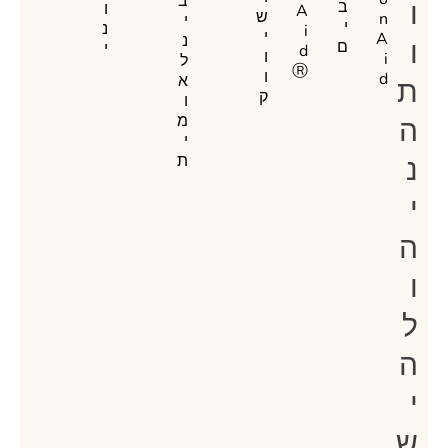
ב
ו
ב
ו
A
ש
n
י
י
נ
i
י
A
נ
ו
ם
י
d
ו
i
ל
Ⓡ
ו
d
א
ת
ק
ו
מ
ה
י
נ
ת
י
ה
ו
ל
ה
י
ש