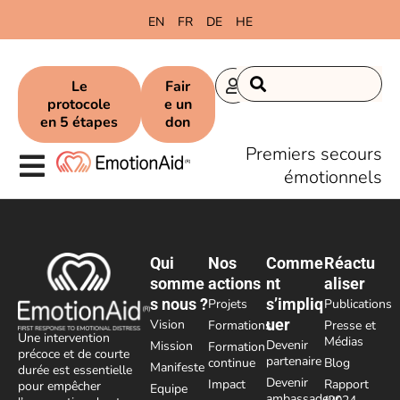
content
EN
FR
DE
HE
Le
Fair
protocole
e un
en 5 étapes
don
Premiers secours
émotionnels
Qui
Nos
Comme
Réactu
somme
actions
nt
aliser
s nous ?
s’impliq
Projets
Publications
uer
Vision
Formations
Presse et
Une intervention
Médias
Devenir
Mission
Formation
précoce et de courte
partenaire
continue
Blog
Manifeste
durée est essentielle
Devenir
Impact
Rapport
pour empêcher
Equipe
ambassadeur