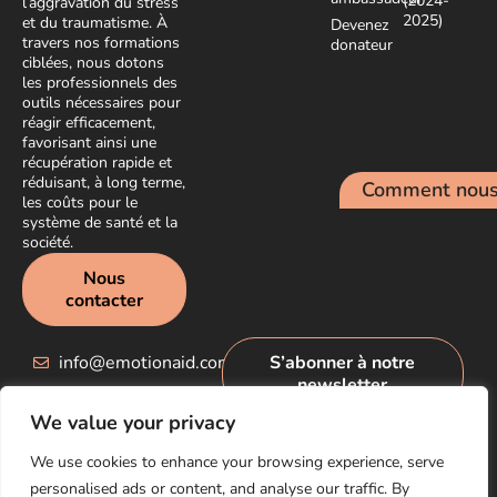
(2024-
l’aggravation du stress
2025)
et du traumatisme. À
Devenez
travers nos formations
donateur
ciblées, nous dotons
les professionnels des
outils nécessaires pour
réagir efficacement,
favorisant ainsi une
récupération rapide et
réduisant, à long terme,
Comment nous 
les coûts pour le
système de santé et la
société.
Nous
contacter
info@emotionaid.com
S’abonner à notre
newsletter
We value your privacy
We use cookies to enhance your browsing experience, serve
personalised ads or content, and analyse our traffic. By