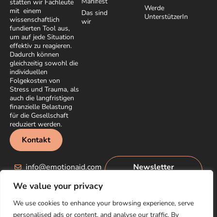
Manifest
statten wir Fachleute
Werde
mit einem
Das sind
UnterstützerIn
wissenschaftlich
wir
fundierten Tool aus,
um auf jede Situation
effektiv zu reagieren.
Dadurch können
gleichzeitig sowohl die
individuellen
Folgekosten von
Stress und Trauma, als
auch die langfristigen
finanzielle Belastung
für die Gesellschaft
reduziert werden.
Kontakt
info@emotionaid.com
Newsletter
abonnieren
We value your privacy
We use cookies to enhance your browsing experience, serve
personalised ads or content, and analyse our traffic. By