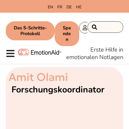
EN
FR
DE
HE
Das 5-Schritte-
Spe
Protokoll
nde
n
Erste Hilfe in
emotionalen Notlagen
Amit Olami
Forschungskoordinator