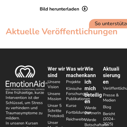
Bild herunterladen
So unterstütz
Aktuelle Veröffentlichungen
Wer wir
Was wir
Wie
Aktuali
sind
machen
kann
sierung
ich
en
Unsere
Projekte
Vision
mich
Veröffentlic
Klinische
Eine frühzeitige, kurze
Unsere
Forschung &
beteilig
Presse &
Intervention ist der
Mission
Publikationen
Medien
en
Schlüssel, um Stress
Unser 5
Kurse
Blog
Werde
zu verhindern und
Schritte
Fortbildungen
PartnerIn
Traumasymptome zu
Bericht
Protokoll
mildern.
(2024–
Reichweite
Werde
Unser
In unseren Kursen
2025)
BotschafterIn