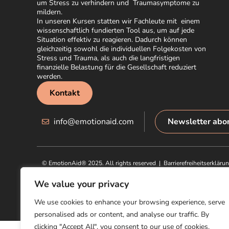
um Stress zu verhindern und Traumasymptome zu
mildern.
In unseren Kursen statten wir Fachleute mit einem
wissenschaftlich fundierten Tool aus, um auf jede
Situation effektiv zu reagieren. Dadurch können
gleichzeitig sowohl die individuellen Folgekosten von
Stress und Trauma, als auch die langfristigen
finanzielle Belastung für die Gesellschaft reduziert
werden.
Kontakt
info@emotionaid.com
Newsletter abo
© EmotionAid® 2025. All rights reserved |
Barrierefreiheitserkläru
We value your privacy
We use cookies to enhance your browsing experience, serve
personalised ads or content, and analyse our traffic. By
clicking "Accept All", you consent to our use of cookies.