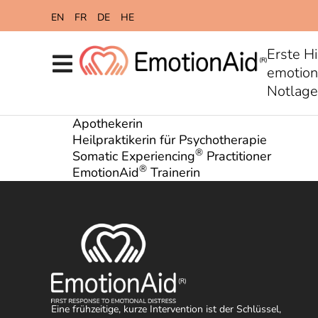
springen
EN
FR
DE
HE
Erste Hi
emotion
Notlag
Apothekerin
Heilpraktikerin für Psychotherapie
®️
Somatic Experiencing
Practitioner
®️
EmotionAid
Trainerin
Eine frühzeitige, kurze Intervention ist der Schlüssel,