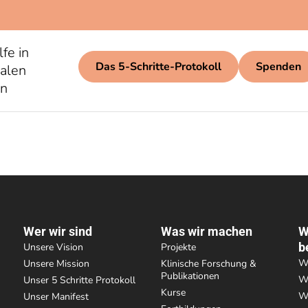
lfe in
Das 5-Schritte-Protokoll
Spenden
alen
en
Wer wir sind
Was wir machen
W
b
Unsere Vision
Projekte
We
Unsere Mission
Klinische Forschung &
Publikationen
We
Unser 5 Schritte Protokoll
Kurse
We
Unser Manifest