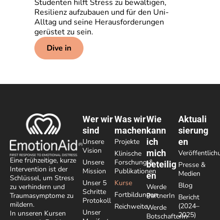
Studenten hilft Stress zu bewältigen,
Resilienz aufzubauen und für den Uni-
Alltag und seine Herausforderungen
gerüstet zu sein.
Dive in
Wer wir
Was wir
Wie
Aktuali
sind
machen
kann
sierung
ich
en
Unsere
Projekte
Vision
mich
Veröffentlic
Klinische
Eine frühzeitige, kurze
Unsere
Forschung &
beteilig
Presse &
Intervention ist der
Mission
Publikationen
Medien
en
Schlüssel, um Stress
Unser 5
Kurse
Blog
Werde
zu verhindern und
Schritte
Fortbildungen
PartnerIn
Traumasymptome zu
Bericht
Protokoll
mildern.
(2024–
Reichweite
Werde
Unser
In unseren Kursen
2025)
BotschafterIn