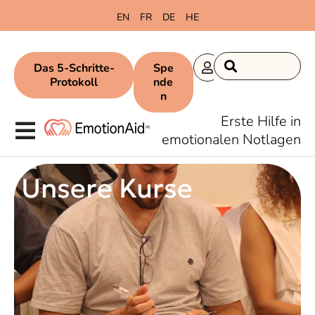
springen
EN
FR
DE
HE
Das 5-Schritte-
Spe
Protokoll
nde
n
Erste Hilfe in
emotionalen Notlagen
Unsere Kurse