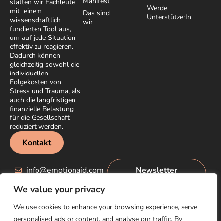
Manifest
statten wir Fachleute
Werde
mit einem
Das sind
UnterstützerIn
wissenschaftlich
wir
fundierten Tool aus,
um auf jede Situation
effektiv zu reagieren.
Dadurch können
gleichzeitig sowohl die
individuellen
Folgekosten von
Stress und Trauma, als
auch die langfristigen
finanzielle Belastung
für die Gesellschaft
reduziert werden.
Kontakt
info@emotionaid.com
Newsletter
abonnieren
We value your privacy
We use cookies to enhance your browsing experience, serve
personalised ads or content, and analyse our traffic. By