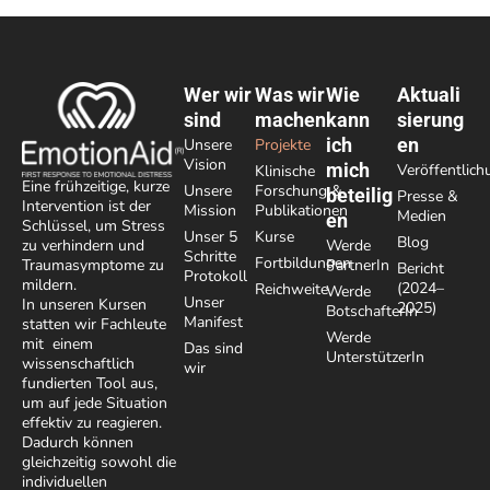
Wer wir
Was wir
Wie
Aktuali
sind
machen
kann
sierung
ich
en
Unsere
Projekte
Vision
mich
Veröffentlic
Klinische
Eine frühzeitige, kurze
Unsere
Forschung &
beteilig
Presse &
Intervention ist der
Mission
Publikationen
Medien
en
Schlüssel, um Stress
Unser 5
Kurse
Blog
Werde
zu verhindern und
Schritte
Fortbildungen
PartnerIn
Traumasymptome zu
Bericht
Protokoll
mildern.
(2024–
Reichweite
Werde
Unser
In unseren Kursen
2025)
BotschafterIn
Manifest
statten wir Fachleute
Werde
mit einem
Das sind
UnterstützerIn
wissenschaftlich
wir
fundierten Tool aus,
um auf jede Situation
effektiv zu reagieren.
Dadurch können
gleichzeitig sowohl die
individuellen