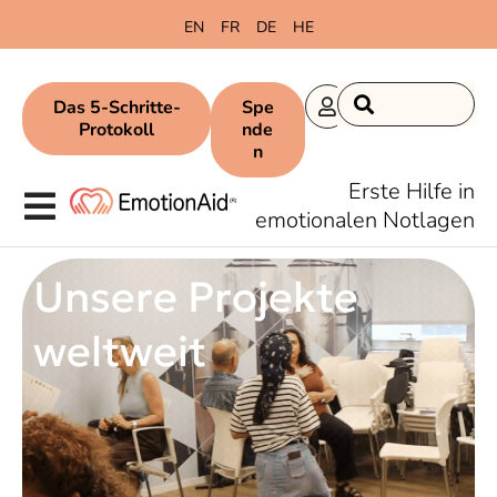
springen
EN
FR
DE
HE
Das 5-Schritte-
Spe
Protokoll
nde
n
Erste Hilfe in
emotionalen Notlagen
Unsere Projekte
weltweit