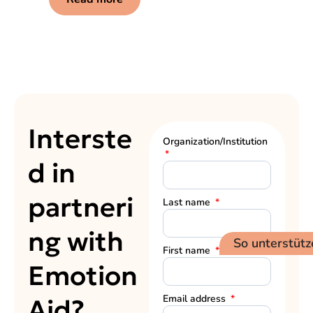
Interste
Organization/Institution
d in
partneri
Last name
ng with
So unterstütz
First name
Emotion
Email address
Aid?