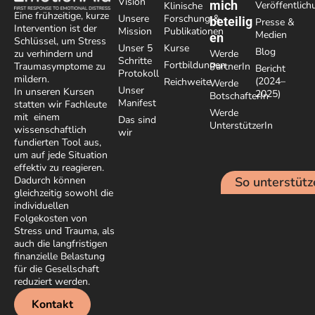
Vision
mich
Veröffentlic
Klinische
Eine frühzeitige, kurze
Unsere
Forschung &
beteilig
Presse &
Intervention ist der
Mission
Publikationen
Medien
en
Schlüssel, um Stress
Unser 5
Kurse
Blog
Werde
zu verhindern und
Schritte
Fortbildungen
PartnerIn
Traumasymptome zu
Bericht
Protokoll
mildern.
(2024–
Reichweite
Werde
Unser
In unseren Kursen
2025)
BotschafterIn
Manifest
statten wir Fachleute
Werde
mit einem
Das sind
UnterstützerIn
wissenschaftlich
wir
fundierten Tool aus,
um auf jede Situation
effektiv zu reagieren.
So unterstütz
Dadurch können
gleichzeitig sowohl die
individuellen
Folgekosten von
Stress und Trauma, als
auch die langfristigen
finanzielle Belastung
für die Gesellschaft
reduziert werden.
Kontakt