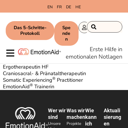
springen
EN
FR
DE
HE
Das 5-Schritte-
Spe
Protokoll
nde
n
Erste Hilfe in
emotionalen Notlagen
Ergotherapeutin HF
Craniosacral- & Pränataltherapeutin
®️
Somatic Experiencing
Practitioner
®️
EmotionAid
Trainerin
Wer wir
Was wir
Wie
Aktuali
sind
machen
kann
sierung
ich
en
Unsere
Projekte