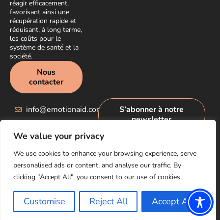
réagir efficacement,
favorisant ainsi une
récupération rapide et
réduisant, à long terme,
les coûts pour le
système de santé et la
société.
Nous
contacter
info@emotionaid.com
S’abonner à notre
newsletter
We value your privacy
We use cookies to enhance your browsing experience, serve
personalised ads or content, and analyse our traffic. By
clicking "Accept All", you consent to our use of cookies.
© EmotionAid® 2025. All rights reserved |
Déclaration d’accessibilité
|
Politique de
confidentialité
Customise
Reject All
Accept All