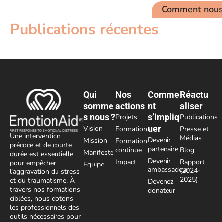
Comment nous 
Publications récentes
Qui
Nos
Comme
Réactu
somme
actions
nt
aliser
s nous ?
s’impliq
Projets
Publications
uer
Vision
Formations
Presse et
Une intervention
Médias
Devenir
Mission
Formation
précoce et de courte
partenaire
continue
Blog
Manifeste
durée est essentielle
Devenir
Impact
Rapport
pour empêcher
Equipe
ambassadeur
(2024-
l’aggravation du stress
2025)
et du traumatisme. À
Devenez
travers nos formations
donateur
ciblées, nous dotons
les professionnels des
outils nécessaires pour