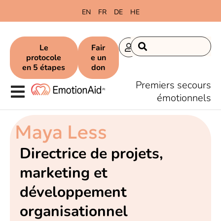
EN
FR
DE
HE
Le
Fair
protocole
e un
en 5 étapes
don
Premiers secours
émotionnels
Maya Less
Directrice de projets,
marketing et
développement
organisationnel