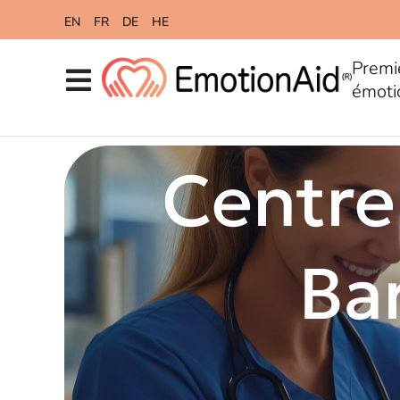
content
EN
FR
DE
HE
Premi
émoti
Centre
Bar