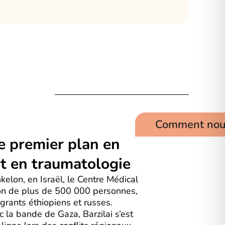
Comment nous
e premier plan en
et en traumatologie
elon, en Israël, le Centre Médical
ion de plus de 500 000 personnes,
rants éthiopiens et russes.
c la bande de Gaza, Barzilai s’est