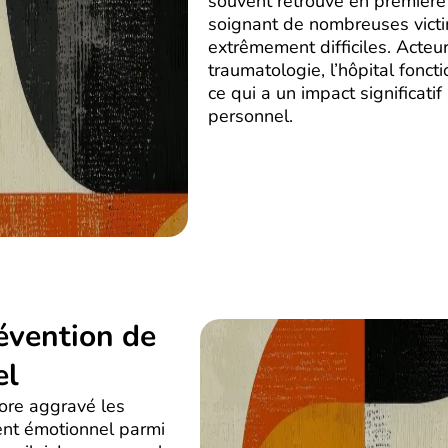
souvent retrouvé en première 
soignant de nombreuses vict
extrêmement difficiles. Acteu
traumatologie, l’hôpital fonc
ce qui a un impact significati
personnel.
évention de
el
ore aggravé les
ent émotionnel parmi