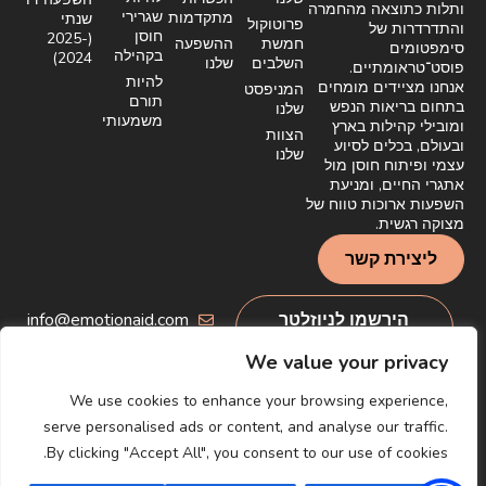
ותלות כתוצאה מהחמרה
שגרירי
מתקדמות
שנתי
פרוטוקול
והתדרדרות של
חוסן
(2025-
חמשת
ההשפעה
סימפטומים
בקהילה
2024)
השלבים
שלנו
פוסט־טראומתיים.
להיות
אנחנו מציידים מומחים
המניפסט
תורם
בתחום בריאות הנפש
שלנו
משמעותי
ומובילי קהילות בארץ
הצוות
ובעולם, בכלים לסיוע
שלנו
עצמי ופיתוח חוסן מול
אתגרי החיים, ומניעת
השפעות ארוכות טווח של
מצוקה רגשית.
ליצירת קשר
הירשמו לניוזלטר
info@emotionaid.com
שלנו
We value your privacy
We use cookies to enhance your browsing experience,
serve personalised ads or content, and analyse our traffic.
By clicking "Accept All", you consent to our use of cookies.
© EmotionAid® 2025. All rights reserved
מדיניות פרטיות
הצהרת