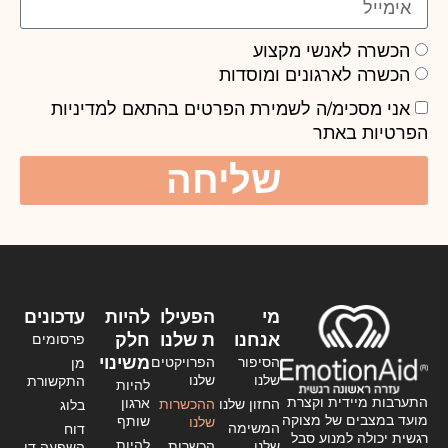
הכשרה לאנשי מקצוע
הכשרה לארגונים ומוסדות
אני מסכימ/ה לשמירת הפרטים בהתאם
למדיניות
הפרטיות באתר
שליחה
מי
הפעילו
להיות
עדכונים
אנחנו
ת שלנו
חלק
פרסומים
משינוי
הסיפור
הפרויקטים
מן
שלנו
שלנו
התקשורת
להיות
התערבות מיידית וקצרת
ארגון
החזון שלנו
ההכשרות
בלוג
מועד במצבים של מצוקה
שותף
שלנו
המשימה
דוח
רגשית יכולה למנוע סבל
להיות
שלנו
הכשרות
השפעה דו