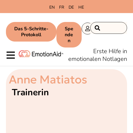
EN
FR
DE
HE
Das 5-Schritte-
Spe
Protokoll
nde
n
Erste Hilfe in
emotionalen Notlagen
Anne Matiatos
Trainerin