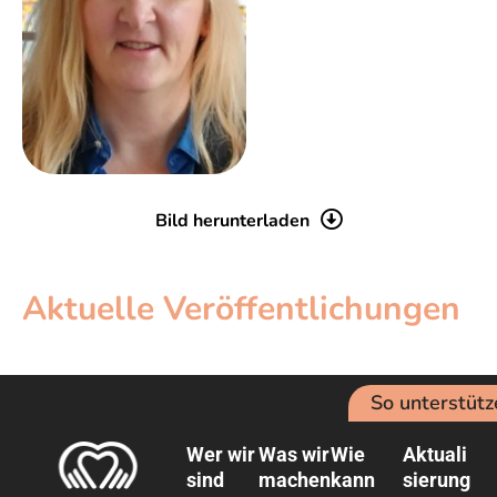
Bild herunterladen
Aktuelle Veröffentlichungen
So unterstütz
Wer wir
Was wir
Wie
Aktuali
sind
machen
kann
sierung