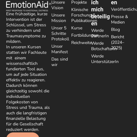
ich
en
Unsere
Projekte
Vision
mich
Veröffentlic
Klinische
Eine frühzeitige, kurze
Unsere
Forschung &
beteilig
Presse &
Intervention ist der
Mission
Publikationen
Medien
en
Schlüssel, um Stress
Unser 5
Kurse
Blog
Werde
zu verhindern und
Schritte
Fortbildungen
PartnerIn
Traumasymptome zu
Bericht
Protokoll
mildern.
(2024–
Reichweite
Werde
Unser
In unseren Kursen
2025)
BotschafterIn
Manifest
statten wir Fachleute
Werde
mit einem
Das sind
UnterstützerIn
wissenschaftlich
wir
fundierten Tool aus,
um auf jede Situation
effektiv zu reagieren.
Dadurch können
gleichzeitig sowohl die
individuellen
Folgekosten von
Stress und Trauma, als
auch die langfristigen
finanzielle Belastung
für die Gesellschaft
reduziert werden.