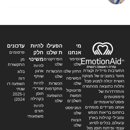
מי
הפעילו
להיות
עדכונים
אנחנו
ת שלנו
חלק
פרסומים
משינוי
הסיפור
הפרויקטים
מן
שלנו
שלנו
התקשורת
להיות
התערבות מיידית וקצרת
ארגון
החזון שלנו
ההכשרות
בלוג
מועד במצבים של מצוקה
שותף
שלנו
המשימה
דוח
רגשית יכולה למנוע סבל
להיות
שלנו
הכשרות
השפעה דו
ותלות כתוצאה מהחמרה
שגרירי
מתקדמות
שנתי
פרוטוקול
והתדרדרות של
חוסן
(2025-
חמשת
ההשפעה
סימפטומים
בקהילה
2024)
השלבים
שלנו
פוסט־טראומתיים.
להיות
אנחנו מציידים מומחים
המניפסט
תורם
בתחום בריאות הנפש
שלנו
משמעותי
ומובילי קהילות בארץ
הצוות
ובעולם, בכלים לסיוע
שלנו
עצמי ופיתוח חוסן מול