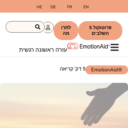
HE
DE
FR
EN
פרוטוקול 5
לתרו
השלבים
מה
עזרה ראשונה רגשית
5 דק' קריאה
®EmotionAid