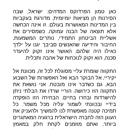
כאן טמון הפרדוקס המדהים: ישראל, שבה
הסירנות הן מציאות יומיומית, מדורגת בעקביות
בין המדינות המאושרות בעולם. זו אינה הכחשה
אלא תוצאה של הבנה עמוקה. כשמסירים את
אשליית הביטחון התמידי, נותרים המשמעות,
החיבור והידיעה שהאנשים סביבך יגנו על ילדך
כאילו היה שלהם. האושר אינו זקוק להיעדר
סכנה, הוא זקוק לנוכחות של אהבה ותכלית.
התקווה שומרת עליי מסוגלת לכל זה, מכוונת אל
יקיריי, אל הבוקר הבא ואל האפשרות של השבוע
הבא, גם כשדבר אינו מובטח. אני נושאת את
התקווה הזו כירושה. הוריי שרדו את הבלתי ניתן
להישרדות ובחרו בחיים. הבחירה הזו הופקדה
בידיי ובכוונתי לשמור עליה מכל משמר. כל
תמיכה קטנה מאפשרת לנו להמשיך ולהעניק את
העוגן הזה לחברה הישראלית ברגעיה המאתגרים
ביותר, ואתם מוזמנים לקחת חלק במאמץ