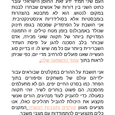
העם שלי תמיד ידע זאת. החוסן הישראלי עובר
כחוט השני בין דורות של אנשים שבחרו לבנות
במקום לנטוש. הוא לא מתבטא בהצהרות
בומבסטיות אלא בסולידריות אינסטינקטיבית.
אני חושבת על הפרמדיק שמכסה בגופו תינוק
שנולד באמבולנס בזמן מטח טילים. זו התמונה
המדויקת ביותר של תקווה שאני מכירה, אדם
שבוחר בלב הסכנה להגן על פיסת העתיד
השברירית ביותר עם כל מה שיש לו. זו בדיוק סוג
העשייה שאנו פועלים להרחיב מדי יום, כפי שניתן
לראות בתוך
עמוד ההשפעה שלנו
.
אני חושבת על ההורים במקלטים שבוראים עבור
ילדיהם עולם של משחקים וסיפורים בתוך
הפחד. כמו בסרט החיים יפים, הם לא מתעלמים
מהסכנה, הם פשוט בוחרים לשיר. זוהי תקווה
כפעולה. כדי להעניק לעוד מנהיגים, הורים ואנשי
מקצוע את היכולת להוביל תהליכים כאלו, אנו
מציעים מגוון
קורסים ותוכניות הכשרה
המקנים
כלים מקצועיים להתמודדות עם מצבי משבר.