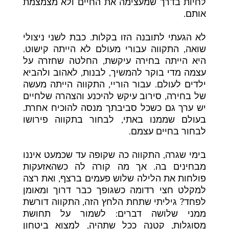
לחיות בדרך שמעצימה את החיים ולא מצמצמת
אותם.
לא הגעתי לתובנה הזו בקלות. כבת לשני ניצולי
שואה, התקווה עבורי מעולם לא הייתה קישוט.
היא הייתה בחירה עיקשת, החלטה שחזרה על
עצמה מדי בוקר להמשיך, לבנות, לאהוב ולהביא
ילדים לעולם. עבור הוריי, התקווה הייתה מעשה
של בחירה, סירוב עיקש להיכנע והצהרה שלחיים
יש ערך גם כשכל סביבתך מנסה להוכיח אחרת.
בעולם שממנו באתי, לבחור בתקווה פירושו
לבחור בחיים עצמם.
בימי שגרה, התקווה כה שקופה עד שכמעט איננו
מבחינים בה. אך מה קורה לה כשהאזעקות
פולחות את הלילה שלוש פעמים ברצף, ואת רצה
למקלט חצי רדומה כשגופך כבר דרוך ומאומן
לפחד? גיליתי שתחת הלחץ הזה, התקווה דורשת
ממני שלושה דברים: לשמור על תחושת
מסוגלות, קטנה ככל שתהיה, למצוא ביטחון