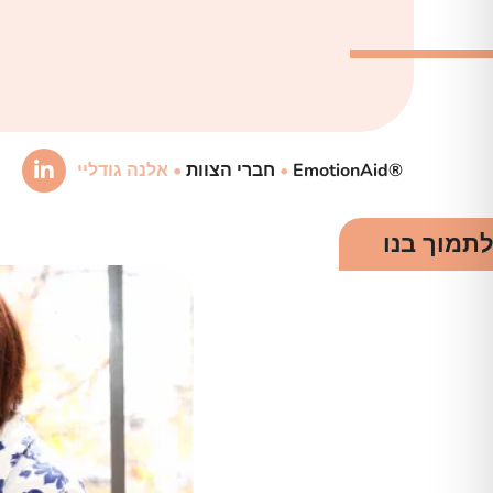
®EmotionAid
•
חברי הצוות
•
אלנה גודליי
לתמוך בנו